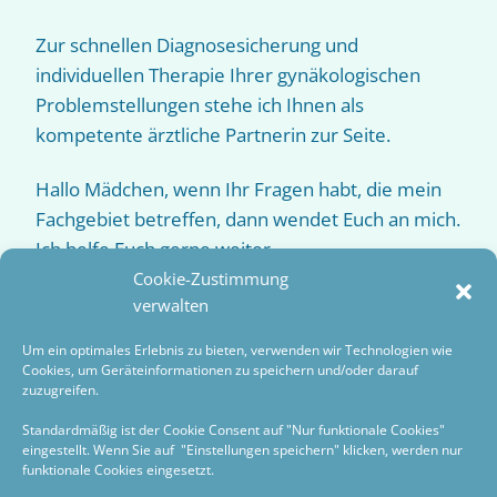
Zur schnellen Diagnosesicherung und
individuellen Therapie Ihrer gynäkologischen
Problemstellungen stehe ich Ihnen als
kompetente ärztliche Partnerin zur Seite.
Hallo Mädchen, wenn Ihr Fragen habt, die mein
Fachgebiet betreffen, dann wendet Euch an mich.
Ich helfe Euch gerne weiter.
Cookie-Zustimmung
Terminvereinbarung unter
verwalten
Frauenarztpraxis Tanja Seibert
Um ein optimales Erlebnis zu bieten, verwenden wir Technologien wie
Telefon 06021 / 44 77 990
oder per
Email
Cookies, um Geräteinformationen zu speichern und/oder darauf
praxis@frauenaerztinnen-ab.de
| nennen Sie
zuzugreifen.
uns bitte Ihre Telefonnummer, dann rufen wir
Standardmäßig ist der Cookie Consent auf "Nur funktionale Cookies"
Sie gerne an.
eingestellt. Wenn Sie auf "Einstellungen speichern" klicken, werden nur
funktionale Cookies eingesetzt.